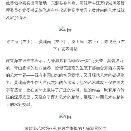
虎等领导嘉宾出席活动。东源县委常委、河源新丰江万绿湖风景管
理委员会党委书记陈飞燕主持仪式并高度赞誉了黄建南的艺术成就
及家乡情怀。
许红海（左上）、黄建南（左下）、秦卫民（右上）、陈飞燕（右
下）发表讲话
许红海在致辞中表示，万绿湖素有“华南第一湖”之美誉，其碧波万
顷、青山叠翠的壮丽画卷，恰似黄建南先生笔下那融合东西方美学
的艺术世界——既有中国山水的空灵意境，又具现代艺术的磅礴张
力。黄建南先生作为当代杰出的艺术家，他的艺术成就不仅在国内
享有盛誉，更在国际上赢得了广泛的认可。他的作品，既有东方传
统的深厚底蕴，又融合了西方艺术的精髓，展现了中西艺术在精神
上的水乳交融。
黄建南艺术馆坐落在风光旖旎的万绿湖景区内