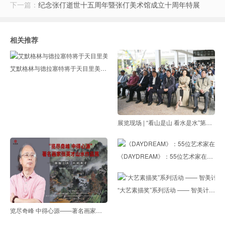
下一篇：
纪念张仃逝世十五周年暨张仃美术馆成立十周年特展
相关推荐
艾默格林与德拉塞特将于天目里美术馆呈现全新个展“拂晓”
展览现场 | “看山是山 看水是水”第一届广西实验艺术双年展开展
《DAYDREAM》：55位艺术家在伦敦共绘梦境
“大艺素描奖”系列活动 —— 智美计划“一堂美术课”鳌头2022 艺术下乡 [回顾]
览尽奇峰 中得心源——著名画家张英才山水作品展在世纪来美术馆开幕