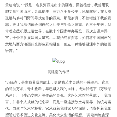
黄建南说：“我是一名从河源走出来的画者。回首往昔，我曾用双
脚丈量祖国山河，九载徒步，三万八千多公里，风餐露宿，在大漠
孤烟与乡村田野间寻找创作的源泉。那段岁月，不仅锤炼了我的意
志，更让我深切体会到自然之壮美与生命之厚重。近三十年来，我
带着这些积累走遍世界，在数十个国家举办展览，四次走进卢浮
宫，十余年参展法国大皇宫……我始终在探索，如何将中国国画的
意境与西方油画的光影色彩相融合，创立一种能够融通中外的绘画
语言。”
黄建南的作品
“万绿湖，是生我养我的故土，更是我艺术灵感的不竭源泉。这里
的碧波万顷，青山叠翠，早已融入我的血脉，成为我笔下《万绿湖
系列》、《生态交响》等作品的灵魂。这座艺术馆的落成，于我而
言，并非个人成就的纪念碑，而是一座连接故土与世界、传统与当
代、自然与艺术的桥梁。它承载着我对家乡的深情，也寄托着我希
望通过艺术促进文化交流、美化大众生活的理想。”黄建南饱含深