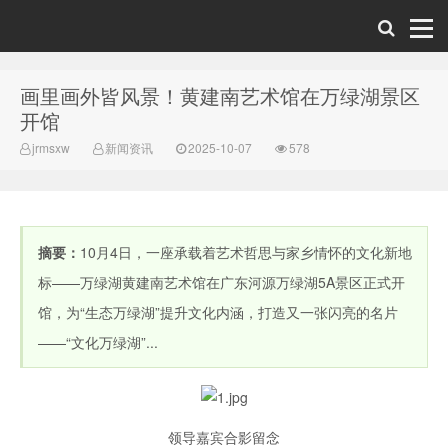
画里画外皆风景！黄建南艺术馆在万绿湖景区
美术新闻网-中
开馆
jrmsxw
新闻资讯
2025-10-07
578
摘要：
10月4日，一座承载着艺术哲思与家乡情怀的文化新地
标——万绿湖黄建南艺术馆在广东河源万绿湖5A景区正式开
馆，为“生态万绿湖”提升文化内涵，打造又一张闪亮的名片
国美术新闻网
——“文化万绿湖”...
领导嘉宾合影留念