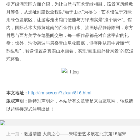
据万绿湖景区方面介绍，为让自然与艺术无缝相融，该景区历经数
月筹备，从选址到建设全程以“融于山水”为核心：艺术馆位于万绿
湖绿色发展区，让游客走出馆门便能与万绿湖实景“撞个满怀”。馆
内，国际艺术大师黄建南的百余件山水、油画珍品静静陈列，东方
哲思与西方美学在笔墨间交融，每一幅作品都是对自然宇宙的礼
赞；馆外，浩渺碧波与层叠青山尽收眼底，游客刚从画中读懂“气
韵生动”，转身便置身真实山水画卷，实现“画里画外皆风景”的沉浸
式体验。
本文地址：
http://jrmsxw.cn/?zixun/816.html
版权声明：
除特别声明外，本站所有文章皆是来自互联网，转载请
以超链接形式注明出处！
上一篇：
漱遇清照 大美之心——朱曜奎艺术展在北京第15届宋庄文化艺术季开幕