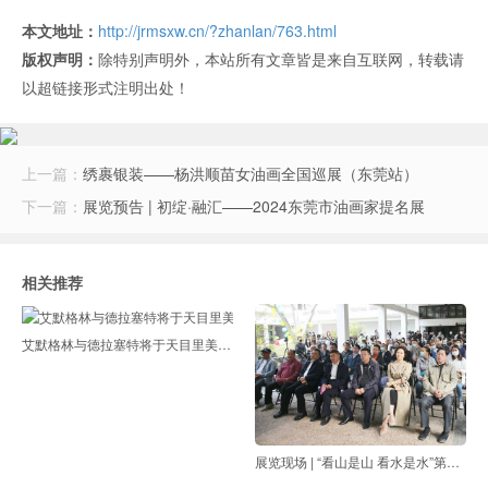
本文地址：
http://jrmsxw.cn/?zhanlan/763.html
版权声明：
除特别声明外，本站所有文章皆是来自互联网，转载请
以超链接形式注明出处！
上一篇：
绣裹银装——杨洪顺苗女油画全国巡展（东莞站）
下一篇：
展览预告 | 初绽·融汇——2024东莞市油画家提名展
相关推荐
艾默格林与德拉塞特将于天目里美术馆呈现全新个展“拂晓”
展览现场 | “看山是山 看水是水”第一届广西实验艺术双年展开展