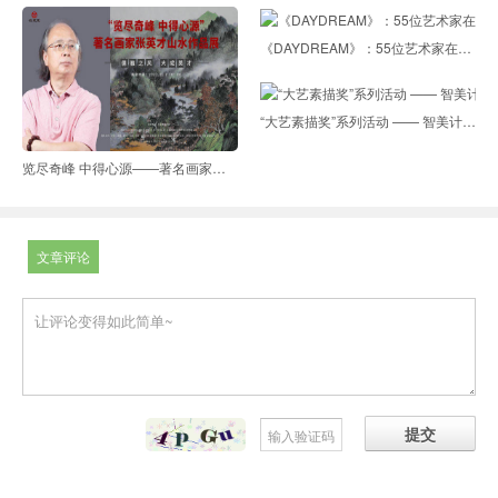
《DAYDREAM》：55位艺术家在伦敦共绘梦境
“大艺素描奖”系列活动 —— 智美计划“一堂美术课”鳌头2022 艺术下乡 [回顾]
览尽奇峰 中得心源——著名画家张英才山水作品展在世纪来美术馆开幕
文章评论
提交