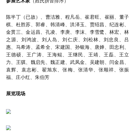
参展艺术家
（姓氏拼音排序）
陈半丁（已故）、曹洁雅、程凡岳、崔君旺、崔丽、董子
棋、杜胜苏、郭睿、韩清峰、洪泽玉、贾绍昌、纪连彬、
金贯三、金运昌、孔凌、李庚、李沫、李雪鹭、林宏、林
之源、刘鸿波、刘人岛、刘仁庆、刘松林、刘忠良、吕
惠、马希涛、孟希全、宋建国、孙银海、唐婵、田忠利、
王德硕、王广涛、王海鲲、王继民、王靖、王磊、王立
力、王骐、魏启先、魏正建、武凤金、吴建朝、闫金昌、
袁辉、袁志彬、翟旭东、张梅、张清华、张顺祥、张振
福、庄小红、朱伯芳
展览现场